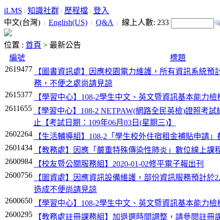
iLMS
知識社群
歷程檔
登入
中文(台灣)
English(US)
Q&A
線上人數:
233
位置 :
首頁
>
最新公告
編號
標題
2619477
【圖書資訊處】因應校園電力維護，所有資訊系統預計於4月
務，不便之處尚請見諒
2615377
【學習中心】108-2學生中文、英文暨資訊基本能力檢
2611655
【學習中心】108-2 NETPAW(網路全民英檢)證照考試線上報名 
止【考試日期：109年06月03日(星期三)】
2602264
【生活輔導組】108-2「學生校外住宿租金補貼申請」截
2601434
【教務處】因應「嚴重特殊傳染性肺炎」數位線上課
2600984
【校友暨公關服務組】2020-01-02修平電子報出刊
2600756
【圖資處】因應資訊設備維護，部份資訊服務預計於2月26日
造成不便尚請見諒
2600650
【學習中心】108-2學生中文、英文暨資訊基本能力
2600295
【教務處註冊課務組】加退選時間調整，請參閱註冊