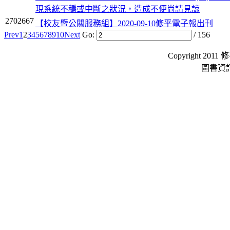
現系統不穩或中斷之狀況，造成不便尚請見諒
2702667
【校友暨公關服務組】2020-09-10修平電子報出刊
Prev
1
2
3
4
5
6
7
8
9
10
Next
Go:
/ 156
Copyright 2011 
圖書資