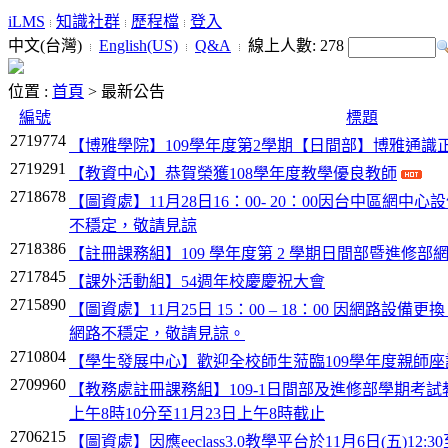
iLMS
知識社群
歷程檔
登入
中文(台灣)
English(US)
Q&A
線上人數:
278
位置 :
首頁
>
最新公告
編號
標題
2719774
【博雅學院】109學年度第2學期【日間部】博雅通識
2719291
【教資中心】恭賀榮獲108學年度教學優良教師
2718678
【圖資處】11月28日16：00- 20：00因台中區網
不穩定，敬請見諒
2718386
【註冊課務組】109 學年度第 2 學期日間部暨進修部
2717845
【課外活動組】54週年校慶慶祝大會
2715890
【圖資處】11月25日 15：00 – 18：00 因網路設
網路不穩定，敬請見諒。
2710804
【學生發展中心】歡迎全校師生蒞臨109學年度親師座
2709960
【教務處註冊課務組】109-1日間部及進修部學期考試教
上午8時10分至11月23日上午8時截止
2706215
【圖資處】因應eeclass3.0教學平台於11月6日(五)12