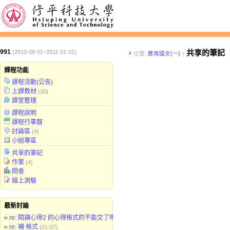
991
共享的筆記
(2010-08-01~2011-01-31)
位置:
應用國文(一)
>
課程功能
課程活動(公告)
上課教材
(20)
課堂整理
課程說明
課程行事曆
討論區
(4)
小組專區
共享的筆記
作業
(4)
問卷
線上測驗
最新討論
re: 閱讀心得2 的心得格式的不能交了嗎?
(01-17)
re: 補 格式
(01-07)