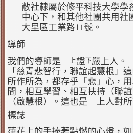
敝社隸屬於修平科技大學學
中心下，和其他社團共用社
11
大里區工業路
號。
導師
我們的導師是
證
嚴上人。
上
下
「慈青悲智行，聯誼起慧根」這
所作所為，都存乎「悲」心，用
間，相互學習、相互扶持（聯誼
（啟慧根）。這也是 上人對所
標誌
蓮花上的手捧著點燃的心燈，如