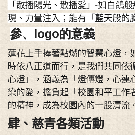
-
「散播陽光、散播愛」
如白鴿般
現、力量注入；能有「藍天般的
logo
參、
的意義
蓮花上手捧著點燃的智慧心燈，
時依八正道而行，是我們共同依
心燈」，涵義為「燈傳燈，心連
染的愛，擔負起「校園和平工作
的精神，成為校園內的一股清流
肆
、
慈青各類活動