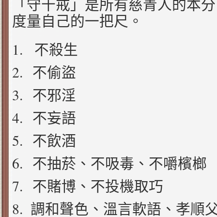
「守十戒」是所有慈青人的本分
度量自己的一把尺。
1.
不殺生
2.
不偷盜
3.
不邪淫
4.
不妄語
5.
不飲酒
6.
不抽菸、不吸毒、不嚼檳榔
7.
不賭博、不投機取巧
8.
調和聲色、溫言軟語、孝順