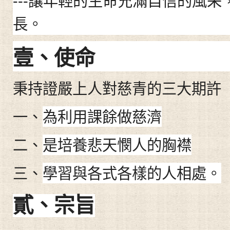
讓年輕的生命充滿自信的風采
---
長。
壹
、
使命
秉持證嚴上人對慈青的三大期許
一
、
為利用課餘做慈濟
二
、
是培養悲天憫人的胸襟
三
、
學習與各式各樣的人相處。
貳、
宗旨