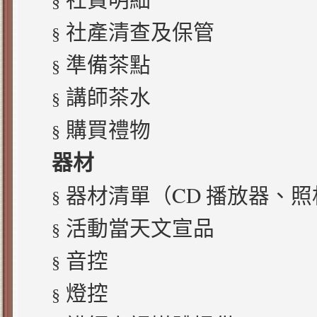
社費明細
§
社產清查及保管
§
準備茶點
§
講師茶水
§
購買禮物
§
器材
CD
器材清單（
播放器、照
§
活動當天文宣品
§
音控
§
燈控
§