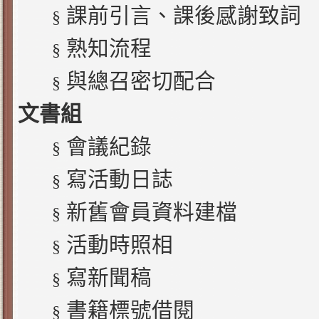
課前引言、課後感謝致詞
§
熟知流程
§
與總召密切配合
§
文書組
會議紀錄
§
寫活動日誌
§
新舊會員資料建檔
§
活動時照相
§
寫新聞稿
§
書籍標號借閱
§