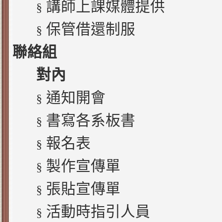
講師上課媒體提供
§
保管借還制服
§
聯絡組
對內
通知開會
§
書寫各系板書
§
報名表
§
製作宣傳單
§
張貼宣傳單
§
活動時指引人員
§