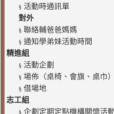
活動時通訊單
§
對外
聯絡輔爸爸媽媽
§
通知學弟妹活動時間
§
精進組
活動企劃
§
場佈（桌椅、會旗、桌巾
§
借場地
§
志工組
企劃定期定點機構關懷活
§