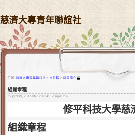
慈濟大專青年聯誼社
位置:
慈濟大專青年聯誼社
>
文件區
>
慈青簡介
組織章程
by 許世卿, 2017-06-12 18:41, 人氣(4123)
修平科技大學慈
組織章程