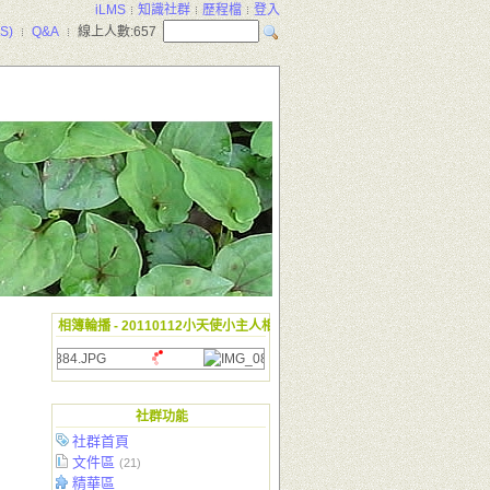
iLMS
知識社群
歷程檔
登入
S)
Q&A
線上人數:
657
相簿輪播 - 20110112小天使小主人相見歡
社群功能
社群首頁
文件區
(21)
精華區