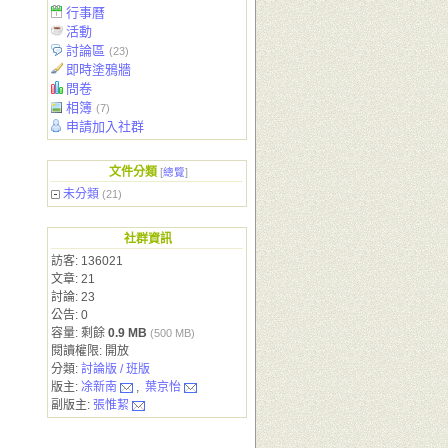
行事曆
活動
討論區
(23)
即時塗鴉牆
問卷
相簿
(7)
申請加入社群
文件分類
[
總覽
]
未分類
(21)
社群資訊
訪客: 136021
文章: 21
討論: 23
公告: 0
容量: 剩餘
0.9 MB
(500 MB)
閱讀權限: 開放
分類:
討論版 / 班版
版主:
凃新南
,
葉京怡
副版主:
張惟絜