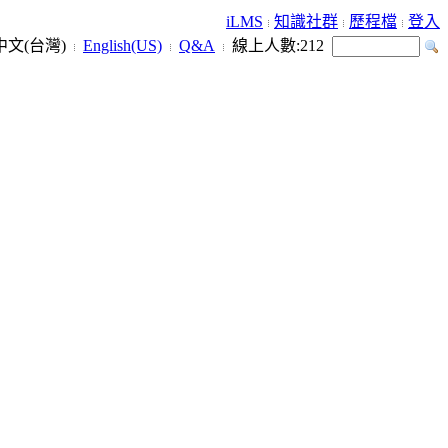
iLMS
知識社群
歷程檔
登入
中文(台灣)
English(US)
Q&A
線上人數:
212