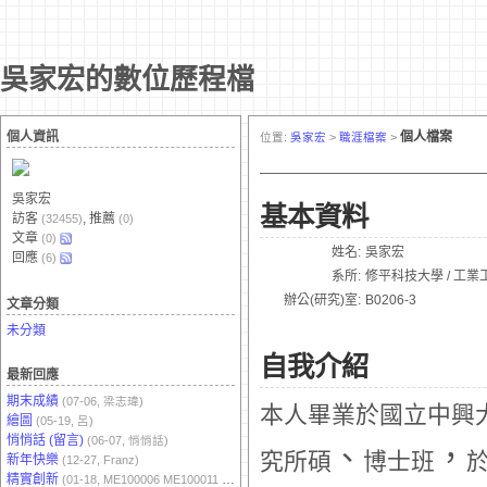
吳家宏的數位歷程檔
個人資訊
個人檔案
位置:
吳家宏
>
職涯檔案
>
吳家宏
基本資料
訪客
, 推薦
(32455)
(0)
文章
(0)
姓名:
吳家宏
回應
(6)
系所:
修平科技大學 / 工業
辦公(研究)室:
B0206-3
文章分類
未分類
自我介紹
最新回應
期末成績
(07-06, 梁志瑋)
本人畢業於國立中興
繪圖
(05-19, 呂)
悄悄話 (留言)
(06-07, 悄悄話)
、
，
究所碩
博士班
新年快樂
(12-27, Franz)
精實創新
(01-18, ME100006 ME100011 ME10007)