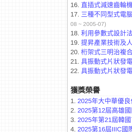
16.
直插式減速齒輪
17.
三種不同型式電
08 ~ 2005-07)
18.
利用參數式設計
19.
提昇產業技術及
20.
桁架式三明治複
21.
具振動式片狀發
22.
具振動式片狀發
獲獎榮譽
1.
2025年大中華優
2.
2025第12屆高
3.
2025年第21屆
4.
2025第16屆III