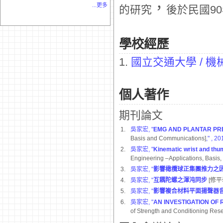
，
...更多
的研究
後於民國9
學校經歷
1.
國立交通大學 / 
個人著作
期刊論文
1.
吳家宏, "
EMG AND PLANTAR PR
Basis and Communications]
,"
, 20
2.
吳家宏, "
Kinematic wrist and thum
Engineering –Applications, Basis
3.
吳家宏, "
影響橄欖球正集團推力之
4.
吳家宏, "
互耦陀螺之渾沌同步
[修
5.
吳家宏, "
影響複合材料平面揚聲器
6.
吳家宏, "
AN INVESTIGATION OF
of Strength and Conditioning Res