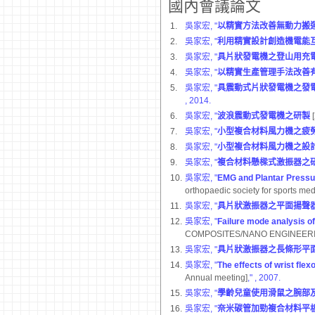
國內會議論文
1.
吳家宏, "
以精實方法改善無動力搬
2.
吳家宏, "
利用精實設計創造機電能
3.
吳家宏, "
具片狀發電機之登山用充
4.
吳家宏, "
以精實生產管理手法改善
5.
吳家宏, "
具震動式片狀發電機之發
, 2014.
6.
吳家宏, "
波浪震動式發電機之研製
7.
吳家宏, "
小型複合材料風力機之疲
8.
吳家宏, "
小型複合材料風力機之設
9.
吳家宏, "
複合材料懸樑式激振器之
10.
吳家宏, "
EMG and Plantar Pressur
orthopaedic society for sports med
11.
吳家宏, "
具片狀激振器之平面揚聲
12.
吳家宏, "
Failure mode analysis o
COMPOSITES/NANO ENGINEERI
13.
吳家宏, "
具片狀激振器之長條形平
14.
吳家宏, "
The effects of wrist flex
Annual meeting]
,"
, 2007.
15.
吳家宏, "
學齡兒童使用滑鼠之腕部
16.
吳家宏, "
奈米碳管加勁複合材料平