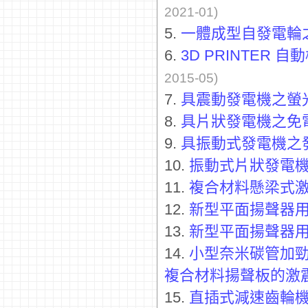
2021-01)
5.
一體成型自發電輪
6.
3D PRINTE
2015-05)
7.
具震動發電機之螢
8.
具片狀發電機之免
9.
具振動式發電機之
10.
振動式片狀發電
11.
複合材料懸梁式
12.
新型平面揚聲器
13.
新型平面揚聲器
14.
小型奈米碳管加勁
複合材料揚聲板的激
15.
直插式減速齒輪