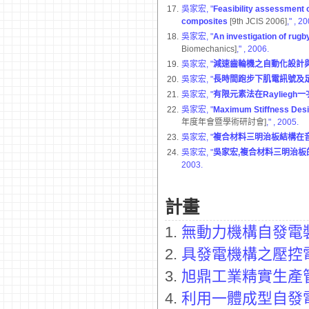
17.
吳家宏, "
Feasibility assessment o
composites
[9th JCIS 2006]
,"
, 20
18.
吳家宏, "
An investigation of rug
Biomechanics]
,"
, 2006.
19.
吳家宏, "
減速齒輪機之自動化設計
20.
吳家宏, "
長時間跑步下肌電訊號及
21.
吳家宏, "
有限元素法在Raylieg
22.
吳家宏, "
Maximum Stiffness Desig
年度年會暨學術研討會]
,"
, 2005.
23.
吳家宏, "
複合材料三明治板結構在
24.
吳家宏, "
吳家宏,複合材料三明治
2003.
計畫
1.
無動力機構自發電
2.
具發電機構之壓控
3.
旭鼎工業精實生產
4.
利用一體成型自發