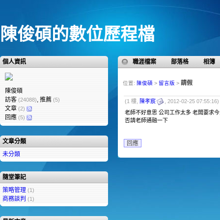
陳俊碩的數位歷程檔
個人資訊
職涯檔案
部落格
相簿
請假
位置:
陳俊碩
>
留言版
>
陳俊碩
訪客
, 推薦
(24088)
(5)
(1 樓,
陳孝宸
, 2012-02-25 07:55:16)
文章
(2)
老師不好意思 公司工作太多 老闆要求
回應
(5)
否請老師通融一下
文章分類
回應
未分類
隨堂筆記
策略管理
(1)
商務談判
(1)