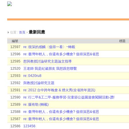
最新回應
位置 :
首頁
>
編號
標題
12597
re: 很深的感觸〈值得一看〉~轉載
12596
re: 臺灣年輕人，你還有多少機會? 值得深思&省思
12595
想與教授討論研究主題論文指導
12520
王老師 我是紀崴朋友 我想跟您聯繫
12593
re: 0420ru8
12592
與教授討論研究主題
12591
re: 2012 台中跨年晚會 & 煙火秀(全省跨年資訊)
12590
re: 行二甲&工二甲-服務學習-兒童節公益園遊會闖關活動-讚!
12589
re: 腿有勁 (轉載)
12588
re: 臺灣年輕人，你還有多少機會? 值得深思&省思
12587
re: 臺灣年輕人，你還有多少機會? 值得深思&省思
12586
123456