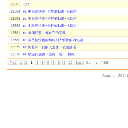
12585
123
12584
re: 中秋節快樂~卡哇依動畫~祝福您!
12583
re: 中秋節快樂~卡哇依動畫~祝福您!
12582
re: 中秋節快樂~卡哇依動畫~祝福您!
12581
re: 每個打擊，都有它的意義
12580
re: 自己愉快也能夠給別人愉快的四句話
12579
re: 阿基師，我的人生像一碗酸辣湯
12578
re: 很深的感觸〈值得一看〉~轉載
Prev
1
2
3
4
5
6
7
8
9
10
Next
Go:
/ 288
Copyright 2011
台灣數位學習