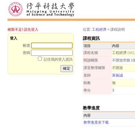
權限不足! 請先登入
位置:
工程經濟
>
課程說明
課程資訊
登入
帳號
項目
內容
密碼
課程名稱
工程經濟
(98
記住我的登入資訊
閱讀權限
不開放旁聽 (
課堂整理權限
不開放
老師
黃振誠
助教
無
學分
3
教學進度
內容
教學進度表下載