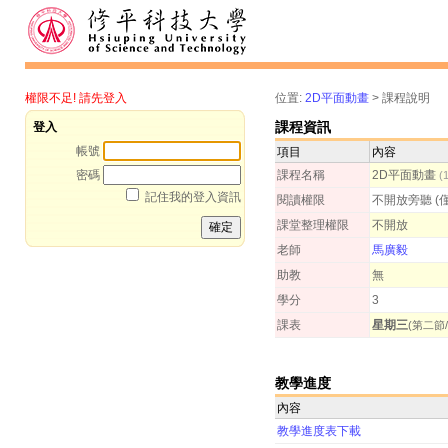
權限不足! 請先登入
位置:
2D平面動畫
>
課程說明
課程資訊
登入
帳號
項目
內容
密碼
課程名稱
2D平面動畫
(
記住我的登入資訊
閱讀權限
不開放旁聽 (
課堂整理權限
不開放
老師
馬廣毅
助教
無
學分
3
課表
星期三
(第二節/
教學進度
內容
教學進度表下載