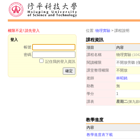
權限不足! 請先登入
位置:
物理實驗
>
課程說明
課程資訊
登入
帳號
項目
內容
密碼
課程名稱
物理實驗
(10
記住我的登入資訊
閱讀權限
不開放旁聽 (
課堂整理權限
不開放
老師
林昭銘
助教
無
學分
1
課表
星期二
(第九節/
教學進度
內容
教學進度表下載