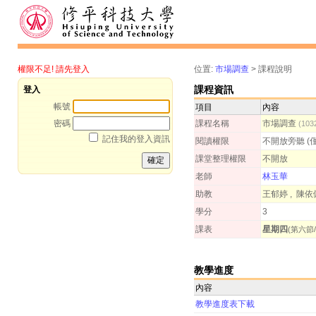
權限不足! 請先登入
位置:
市場調查
>
課程說明
課程資訊
登入
帳號
項目
內容
密碼
課程名稱
市場調查
(10
記住我的登入資訊
閱讀權限
不開放旁聽 (
課堂整理權限
不開放
老師
林玉華
助教
王郁婷 , 陳依
學分
3
課表
星期四
(第六節/
教學進度
內容
教學進度表下載