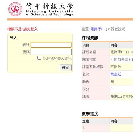
權限不足! 請先登入
位置:
電路學(二)
>
課程說明
課程資訊
登入
帳號
項目
內容
密碼
課程名稱
電路學(二)
(1
記住我的登入資訊
閱讀權限
不開放旁聽 (
課堂整理權限
不開放
老師
魏嘉延
助教
無
學分
3
課表
星期五
(第三節/
教學進度
進度
內容
1