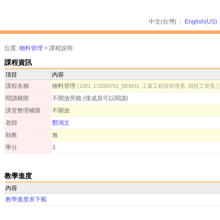
中文(台灣)
English(US)
位置:
物料管理
>
課程說明
課程資訊
項目
內容
課程名稱
物料管理
(1001, CS000761_BEM31, 工業工程與管理系, 四技工管系
閱讀權限
不開放旁聽 (僅成員可以閱讀)
課堂整理權限
不開放
老師
鄭鴻文
助教
無
學分
3
教學進度
內容
教學進度表下載