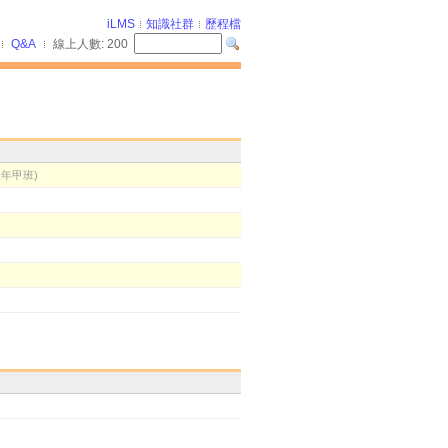
iLMS
知識社群
歷程檔
Q&A
線上人數:
200
三年甲班)