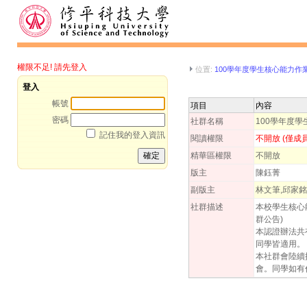
權限不足! 請先登入
位置:
100學年度學生核心能力作
登入
帳號
項目
內容
密碼
社群名稱
100學年度
記住我的登入資訊
閱讀權限
不開放 (僅成
精華區權限
不開放
版主
陳鈺菁
副版主
林文筆,邱家銘
社群描述
本校學生核心
群公告)
本認證辦法共
同學皆適用。
本社群會陸續
會。同學如有