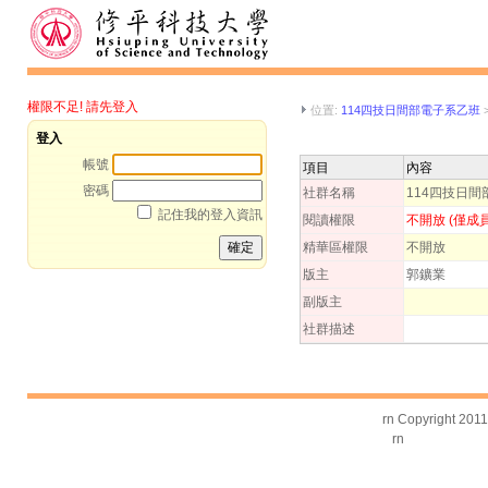
權限不足! 請先登入
位置:
114四技日間部電子系乙班
登入
帳號
項目
內容
密碼
社群名稱
114四技日
記住我的登入資訊
閱讀權限
不開放 (僅成
精華區權限
不開放
版主
郭鑛業
副版主
社群描述
rn Copyright 201
rn
台灣數位學習