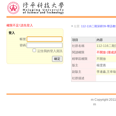
權限不足! 請先登入
位置:
112-116二期深耕39-華語
登入
帳號
項目
內容
密碼
社群名稱
112-116二
記住我的登入資訊
閱讀權限
不開放 (僅成
精華區權限
不開放
版主
楊雯惠
副版主
李連鑫,王幸瑜
社群描述
rn Copyright 201
rn
台灣數位學習