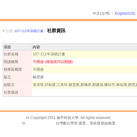
中文(台灣)
English(US)
社群資訊
位置:
107-111年深耕計畫
>
項目
內容
社群名稱
107-111年深耕計畫
閱讀權限
不開放 (僅成員可以閱讀)
精華區權限
不開放
版主
楊雯惠
副版主
黃淇蓉,邱俞瑗,江美玲,楊雯惠,蔡佩君,劉建達,陳欣竺,林祐萱,顏莞
社群描述
rn Copyright 2011 修平科技大學. All rights reserved.
rn
台灣數位學習科技
台灣數位學習 建置，系統發展組維護