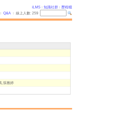
iLMS
知識社群
歷程檔
Q&A
線上人數:
259
真,張雅婷