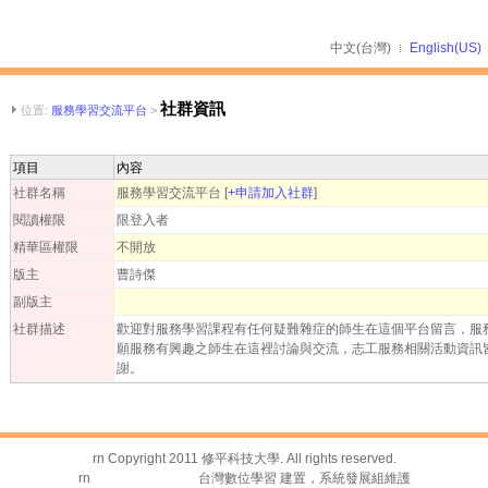
中文(台灣)
English(US)
社群資訊
位置:
服務學習交流平台
>
項目
內容
社群名稱
服務學習交流平台
[
+申請加入社群
]
閱讀權限
限登入者
精華區權限
不開放
版主
曹詩傑
副版主
社群描述
歡迎對服務學習課程有任何疑難雜症的師生在這個平台留言，服
願服務有興趣之師生在這裡討論與交流，志工服務相關活動資訊
謝。
rn Copyright 2011 修平科技大學. All rights reserved.
rn
台灣數位學習科技
台灣數位學習 建置，系統發展組維護