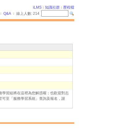
iLMS
知識社群
歷程檔
Q&A
線上人數:
214
務學習組將在這裡為您解惑喔；也歡迎對志
皆可至「服務學習系統」查詢及報名，謝