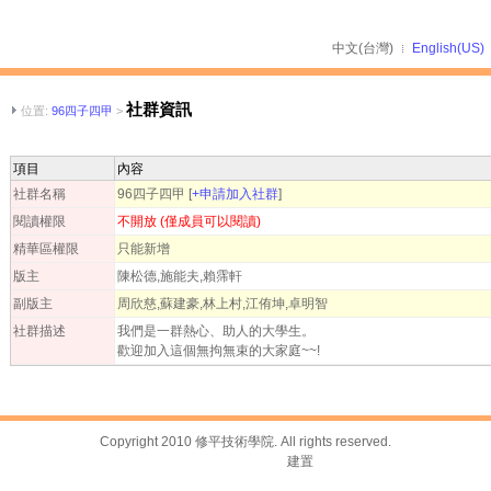
中文(台灣)
English(US)
社群資訊
位置:
96四子四甲
>
項目
內容
社群名稱
96四子四甲
[
+申請加入社群
]
閱讀權限
不開放 (僅成員可以閱讀)
精華區權限
只能新增
版主
陳松德,施能夫,賴霈軒
副版主
周欣慈,蘇建豪,林上村,江侑坤,卓明智
社群描述
我們是一群熱心、助人的大學生。
歡迎加入這個無拘無束的大家庭~~!
Copyright 2010 修平技術學院. All rights reserved.
台灣數位學習科技
建置