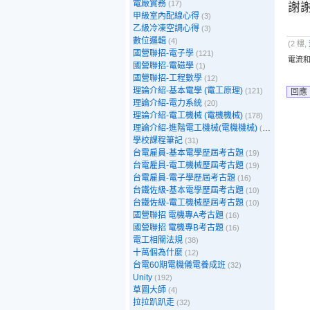
謝謝
電廠實務
(17)
甲級室內配線心得
(3)
乙級冷凍空調心得
(3)
數位邏輯
(4)
(2 樓,
國營聯招-電子學
(121)
電流和
國營聯招-電磁學
(1)
國營聯招-工程數學
(12)
理論介紹-基本電學 (電工原理)
(121)
回應
理論介紹-電力系統
(20)
理論介紹-電工機械 (電機機械)
(178)
理論介紹-進階電工機械(電機機械)
(39)
學校課程筆記
(31)
台電雇員-基本電學歷屆考古題
(19)
台電雇員-電工機械歷屆考古題
(19)
台電雇員-電子學歷屆考古題
(16)
台鐵佐級-基本電學歷屆考古題
(10)
台鐵佐級-電工機械歷屆考古題
(10)
國營聯招 電機專A考古題
(16)
國營聯招 電機專B考古題
(16)
電工相關法規
(38)
十萬個為什麼
(12)
台電60期電機儀電養成班
(32)
Unity
(192)
草圖大師
(4)
拉拉趴趴走
(32)