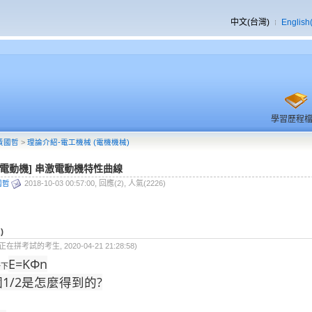
中文(台灣)
English
學習歷程
黃國哲
>
理論介紹-電工機械 (電機機械)
流電動機] 串激電動機特性曲線
國哲
2018-10-03 00:57:00, 回應(2), 人氣(2226)
)
 正在拼考試的考生, 2020-04-21 21:28:58)
E=K
Φ
n
一下
1/2是怎麼得到的?