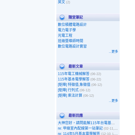
英文
(2)
隨堂筆記
數位積體電路設計
電力電子學
光電工程
班級暨導師時間
數位電路設計實習
...更多
最新文章
115年電工機械解答
(06-22)
115年基本電學解答
(06-22)
[矩陣] 特徵值,象徵值
(06-12)
[矩陣] 行列式
(06-12)
[矩陣] 乘法計算
(06-12)
...更多
最新回應
大神您好，請問能解115年台電基本電學嗎
(05-1
re: 甲級室內配線第一站筆記
(02-11, 呵呵)
re: 114年5月基本電學解答
(12-10, Leo)