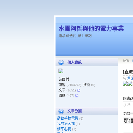
水電阿哲與他的電力事業
繼承與迭代-線上筆記
位置:
個人資訊
[直
by
黃
黃國哲
訪客
, 推薦
(2104273)
(0)
文章
(1051)
回應
(497)
回應(2
(1 樓,
文章分類
請教
動動手搞電機
(5)
那個
我的痞客邦
(1)
修平心情
(7)