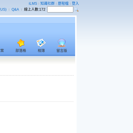
iLMS
知識社群
歷程檔
登入
(US)
Q&A
線上人數:
172
檔案
部落格
相簿
留言版