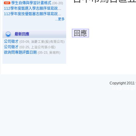
學生自傳與學習計畫格式
(06-20)
112學年度甄選入學志願序填寫說明
(07-04)
112學年度技優甄審志願序填寫說明
(07-03)
...更多
回應
最新回應
公司徵才
(03-09, 油慶工業(股)有限公司)
公司徵才
(02-25, 上溢公司張小姐)
欲詢問專題評鑑日期
(05-23, 吳琬羚)
Copyright 2011
台灣數位學習