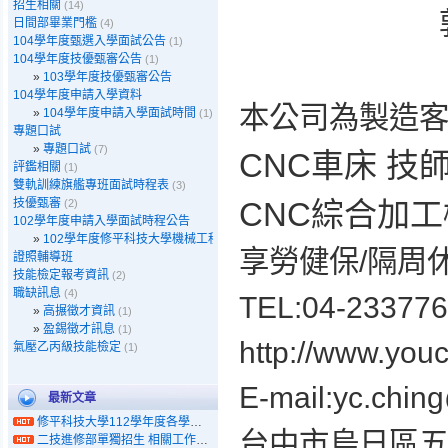
招生相關
(14)
郭芳秀
日間部畢業門檻
(4)
104學年度甄選入學面試公告
(1)
104學年度技優甄審公告
(1)
»
103學年度技優甄審公告
104學年度申請入學資料
本公司為製造
»
104學年度申請入學面試時間
(1)
專題口試
»
專題口試
(7)
CNC
車床
技
評鑑相關
(1)
雙軌訓練旗艦專班面試時程表
(3)
技優甄審
CNC
綜合加工
(2)
102學年度申請入學面試時程公告
»
102學年度修平科技大學機械工程系申請入學面試時程公告
/
享勞健保
隔周
證照輔導班
技能檢定報考資訊
(2)
職缺訊息
(4)
TEL:04-233776
»
高搌徵才資訊
(1)
»
盈錫徵才訊息
(1)
http://www.you
氣壓乙丙級技能檢定
(1)
E-mail:yc.chin
最新文章
修平科技大學112學年度各學制單獨招生線上報名系統使用說明
(06-20)
台中市烏日區
二技進修部單獨招生 相關工作年資履歷表格式
(06-20)