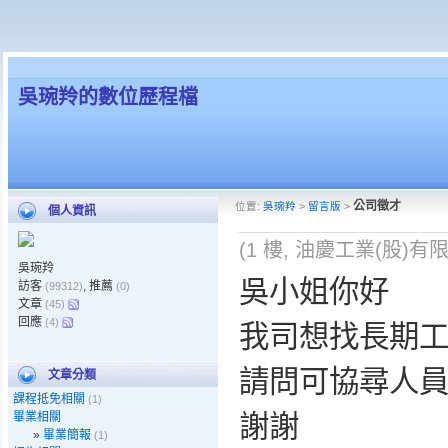
吳琬羚的數位歷程檔
公司徵才
位置:
吳琬羚
>
留言版
>
個人資訊
(1 樓, 油慶工業(股)有
吳琬羚
吳小姐你好
訪客
, 推薦
(99312)
(0)
文章
(45)
回應
(4)
我司想找長期
請問可協尋人員
文章分類
課程抵免相關
(1)
畢業相關
謝謝
»
畢業簡報
(1)