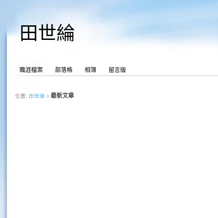
田世綸
職涯檔案
部落格
相簿
留言版
最新文章
位置:
田世綸
>