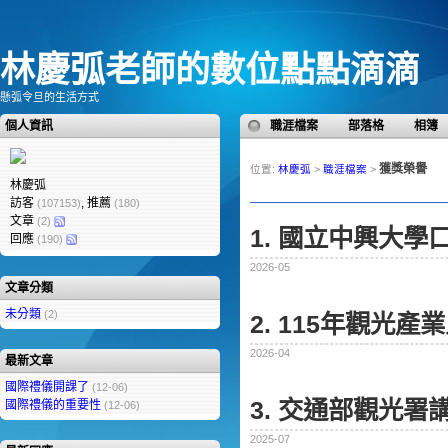
林慶弧老師的數位點點滴滴
懸弧令旦的生活方式
個人資訊
職涯檔案
部落格
相簿
獲獎榮譽
位置:
林慶弧
>
職涯檔案
>
林慶弧
訪客
, 推薦
(107153)
(180)
文章
(2)
1. 國立中興大學
回應
(190)
2026-05
文章分類
未分類
(2)
2. 115年觀光
2026-04
最新文章
國際禮儀開課了
(12-06)
3. 交通部觀光署
國際禮儀的重要性
(12-06)
2025-07